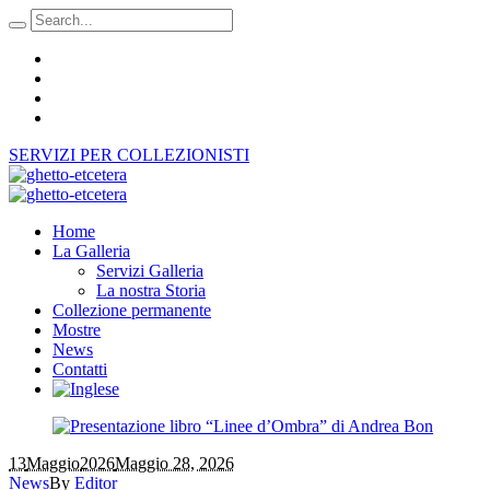
SERVIZI PER COLLEZIONISTI
Home
La Galleria
Servizi Galleria
La nostra Storia
Collezione permanente
Mostre
News
Contatti
13
Maggio
2026
Maggio 28, 2026
News
By
Editor