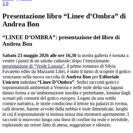
3
0
Presentazione libro “Linee d’Ombra” di
Andrea Bon
“LINEE D’OMBRA”: presentazione del libro di
Andrea Bon
Sabato 23 maggio 2026
alle ore 16,30
la nostra galleria è tornata a
vestire i panni di un salotto culturale: dopo l’emozionante
presentazione di “Verde Laguna”
, il primo romanzo di Silvia
Favaretto edito da Mazzanti Libri, è stato il turno di scoprire il gotico
veneziano nella nuova raccolta di
Andrea Bon
per
Editoriale
Unicorn
intitolata
“Linee D’Ombra”
. Sedici racconti gotici e
soprannaturali ambientati a Venezia e nelle isole della sua laguna
danno forma a un’ambientazione insolita e perturbante, lontana dagli
scenari più consueti del gotico europeo. Legate da una sottile
cornice narrativa, le storie conducono il lettore tra palazzi in rovina,
calli deserte, barene avvolte dalla nebbia e isole dimenticate, luoghi
in cui il soprannaturale si insinua senza mai mostrarsi apertamente. I
racconti si muovono lungo una linea di confine tra reale e invisibile,
esplorando un orrore fatto di attesa, suggestione e silenzio.